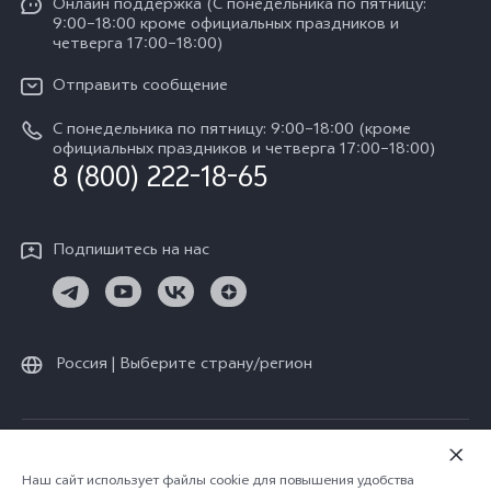
Y11d
Oнлайн поддержка (С понедельника по пятницу:
Пресс-центр
V40 Lite
9:00–18:00 кроме официальных праздников и
Сервисные центры
четверга 17:00–18:00)
Y05
Карьера в vivo
V30 Lite
IMEI аутентификация
Отправить сообщение
Юридическая информация
Y29
Запрос стоимости запчастей
С понедельника по пятницу: 9:00–18:00 (кроме
О нас
официальных праздников и четверга 17:00–18:00)
Y04s
8 (800) 222-18-65
Обновление системы
Социальная ответственность
Y04
Инструкции по гарантии vivo
Центр конфиденциальности vivo
Подпишитесь на нас
Скачать LUT для Log-восстановления
Россия | Выберите страну/регион
© vivo Mobile Communication Co., Ltd., 2026. Все права защищены.
Политика конфиденциальности
|
Наш сайт использует файлы cookie для повышения удобства