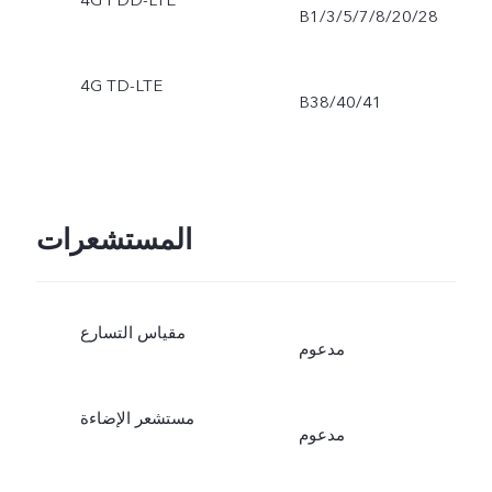
B1/3/5/7/8/20/28
Detection, Camera filters,
AI Face Beauty, Super
4G TD-LTE
B38/40/41
wide-angle, Super macro,
Burst (rear), Pose Master,
المستشعرات
Portrait Framing, Filters,
PDAF, Portrait light effects
مقياس التسارع
AI Face Beauty
مدعوم
مستشعر الإضاءة
مدعوم