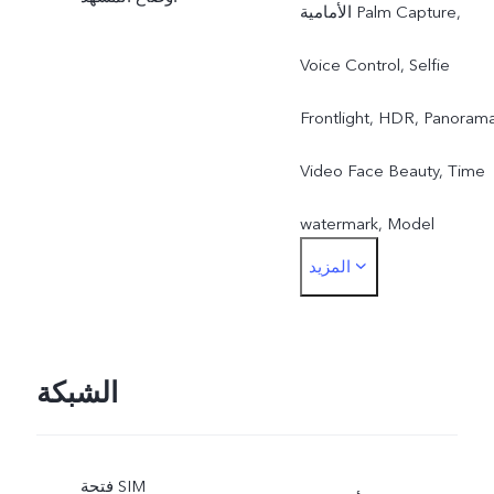
الأمامية Palm Capture,
Voice Control, Selfie
Frontlight, HDR, Panorama
Video Face Beauty, Time
watermark, Model
المزيد
watermark, Gender
Detection, Camera filters,
AI Face Beauty, Pose
الشبكة
Master, Portrait light
فتحة SIM
effects, Selfie