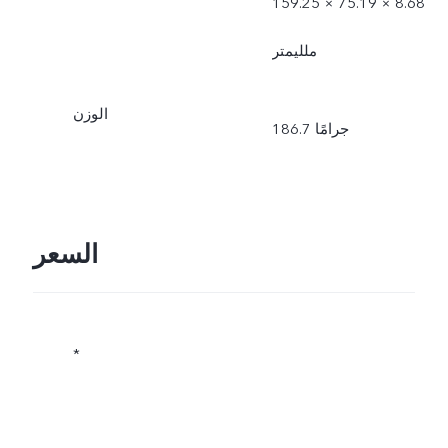
159.25 × 75.19 × 8.68
ملليمتر
الوزن
186.7 جرامًا
السعر
*