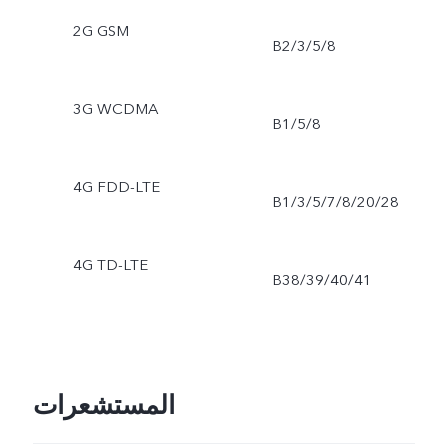
2G GSM
تصوير سيلفي مع إضاءة
B2/3/5/8
خفيفة، وضع تصوير سيلفي
3G WCDMA
B1/5/8
فني الكاميرا الخلفية: وضع
تصوير للإضاءة المنخفضة،
4G FDD-LTE
B1/3/5/7/8/20/28
تصوير فيديو فائق الثبات،
4G TD-LTE
وضع تصوير فيديو فني، وضع
B38/39/40/41
تصوير بورتريه مع تأثير
البوكيه، وضع تصوير الفائق
المستشعرات
القرب Super Macro ، وضع