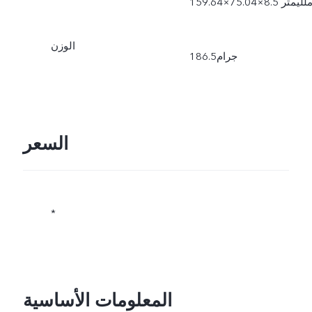
159.6×75.04×8.5 ملليمتر
الوزن
186.5جرام
السعر
*
المعلومات الأساسية