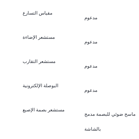
تصوير فني للأشخاص Art
مقياس التسارع
مدعوم
Portrait ملاحظات في حالات
Art portrait: تدعم الطُرز في
مستشعر الإضاءة
مدعوم
أسواق ID,
مستشعر التقارب
TH/MY/PH/KH/VN, SG
مدعوم
المزايا الكاملة. * فيما يتعلق
البوصلة الإلكترونية
مدعوم
بالطرز المطروحة في
مستشعر بصمة الإصبع
أسواقIN,
ماسح ضوئي للبصمة مدمج
BD/LK/MM/PK/NP,
بالشاشة