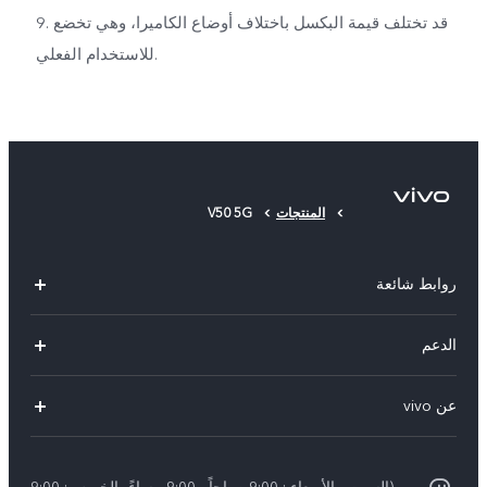
9. قد تختلف قيمة البكسل باختلاف أوضاع الكاميرا، وهي تخضع
للاستخدام الفعلي.
المنتجات
V50 5G
روابط شائعة
X300 Pro (New)
الدعم
X200 FE (New)
الاسئلة الشائعة
عن vivo
Y39 5G
مراكز الصيانة
معلومات عن الشركة
V50 5G
Funtouch OS