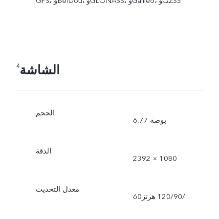
GPS، وBeiDou، وGLONASS، وGalileo، وQZSS
الشاشة
4
الحجم
6,77 بوصة
الدقة
2392 × 1080
معدل التحديث
60‏/90‏/120 هرتز