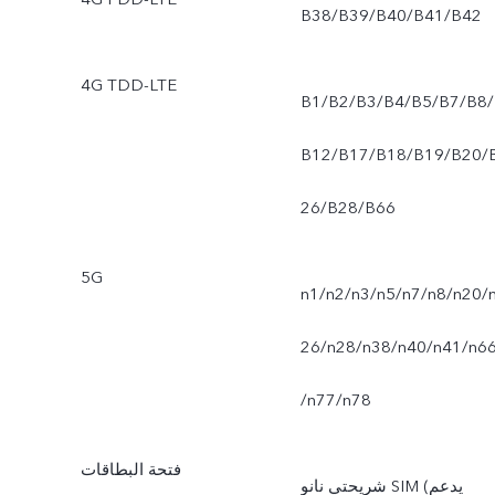
B38‏/B39‏/B40‏/B41‏/B42
الكاميرا الخلفية ذات الزاوية
4G TDD-LTE
الواسعة: الصورة، والوضع
B1/B2/B3/B4/B5/B7/B8/
الليلي، والفيديو، والتصوير
B12/B17/B18/B19/B20/
الزمني، والتصوير الاحترافي،
26/B28/B66
والدقة العالية والمستند بدقة
5G
n1/n2/n3/n5/n7/n8/n20/
عالية الجودة
26/n28/n38/n40/n41/n6
/n77/n78
فتحة البطاقات
شريحتي نانو SIM (يدعم