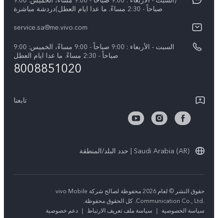
(السبت - الأربعاء : 9:00 صباحاً - 9:00 مساءً، الخميس: 9:00
الأخبار
Y04
صباحاً - 2:30 مساءً. ما عدا ايام العطل)دردشة مباشرة
مصادقة IMEI
الإشعارات القانونية
service.sa@me.vivo.com
V40 5G
أسعار قطع الغيار
نبذة عنا
السبت - الأربعاء : 9:00 صباحاً - 9:00 مساءً، الخميس: 9:00
V40 Lite 5G
تحديثات النظام
صباحاً - 2:30 مساءً. ما عدا ايام العطل
مركز الخصوصية لدى vivo
8008851020
كل الموديلات
تعلیمات الضمان
الاستدامة
بيان الخصوصية بشأن خدمة العملاء
تابعنا
الأخبار
تنزيل جداول LUT لاستعادة السجل
Saudi Arabia (AR) | حدد البلد/المنطقة
حقوق النشر © لعام 2026 محفوظة لصالح شركة vivo Mobile
Communication Co., Ltd.‎. كل الحقوق محفوظة.
سياسة الخصوصية
|
سياسة ملف تعريف الارتباط
|
دعم خصوصية