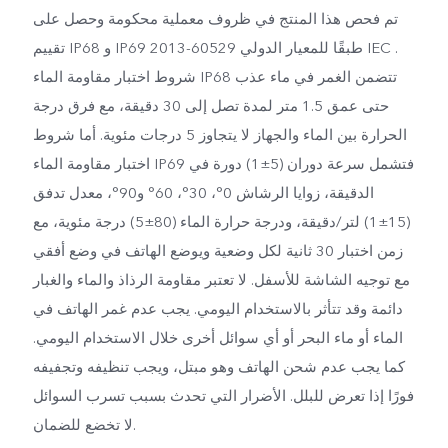
تم فحص هذا المنتج في ظروف معملية محكومة وحصل على
تقييم IP68 و IP69 طبقًا للمعيار الدولي 60529-2013 IEC .
شروط اختبار مقاومة الماء IP68 تتضمن الغمر في ماء عذب
حتى عمق 1.5 متر لمدة تصل إلى 30 دقيقة، مع فرق درجة
الحرارة بين الماء والجهاز لا يتجاوز 5 درجات مئوية. أما شروط
اختبار مقاومة الماء IP69 فتشمل سرعة دوران (5±1) دورة في
الدقيقة، زوايا الرشاش 0°، 30°، 60° و90°، معدل تدفق
(15±1) لتر/دقيقة، ودرجة حرارة الماء (80±5) درجة مئوية، مع
زمن اختبار 30 ثانية لكل وضعية ويوضع الهاتف في وضع أفقي
مع توجيه الشاشة للأسفل. لا تعتبر مقاومة الرذاذ والماء والغبار
دائمة وقد تتأثر بالاستخدام اليومي. يجب عدم غمر الهاتف في
الماء أو ماء البحر أو أي سوائل أخرى خلال الاستخدام اليومي.
كما يجب عدم شحن الهاتف وهو مبتل، ويجب تنظيفه وتجفيفه
فورًا إذا تعرض للبلل. الأضرار التي تحدث بسبب تسرب السوائل
لا تخضع للضمان.