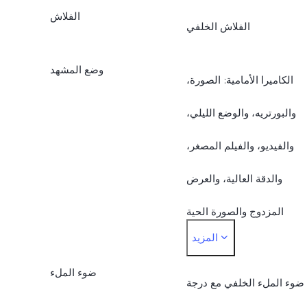
(AF) فتحة عدسة f/2.0
الفلاش
بزاوية عريضة بدقة 50
الفلاش الخلفي
زاوية رؤية 119.4° عدسة
ميجابكسل)
وضع المشهد
الكاميرا الأمامية: الصورة،
5P
والبورتريه، والوضع الليلي،
والفيديو، والفيلم المصغر،
والدقة العالية، والعرض
المزدوج والصورة الحية
المزيد
الكاميرا الأساسية الخلفية:
ضوء الملء
الصورة، والبورتريه، والوضع
ضوء الملء الخلفي مع درجة