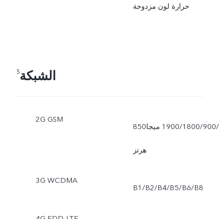
الليلي، والفيديو، والفيلم
حرارة لون مزدوجة
المصغر، والدقة العالية،
والبانوراما، والمستند بدقة
الشبكة
عالية الجودة، والحركة
5
البطيئة، والتصوير الزمني،
2G GSM
والقمر العملاق، والسماء
850‏/900‏/1800‏/1900 ميجا
المرصعة بالنجوم، والتصوير
هرتز
الاحترافي، واللقطات،
3G WCDMA
B1‏/B2‏/B4‏/B5‏/B6‏/B8
والطعام، والعرض المزدوج
والصورة الحية
4G FDD-LTE