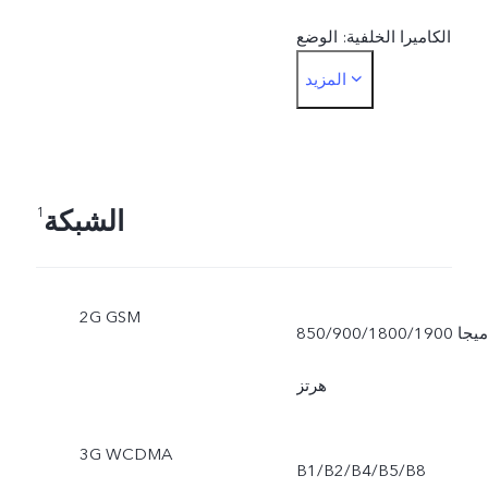
الكاميرا الخلفية: الوضع
المزيد
الليلي، البورتريه، الصورة،
الفيديو، ‎50 MP، البانوراما،
المستندات، الحركة البطيئة،
الشبكة
1
التصوير الزمني، القمر
العملاق، التصوير الاحترافي،
2G GSM
850/900/1800/1900 ميجا
العرض المزدوج، الصورة
هرتز
الحية
3G WCDMA
B1/B2/B4/B5/B8