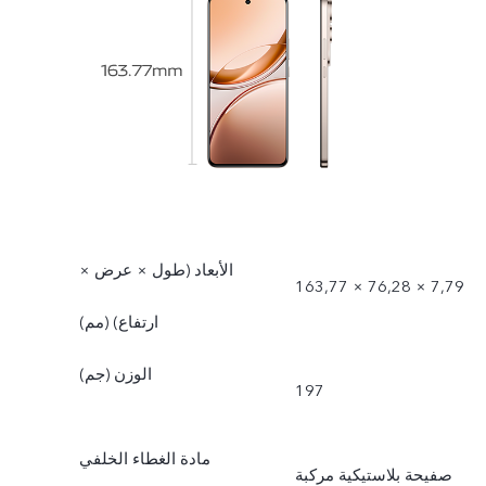
الأبعاد (طول × عرض ×
163,77 × 76,28 × 7,79
ارتفاع) (مم)
الوزن (جم)
197
مادة الغطاء الخلفي
صفيحة بلاستيكية مركبة