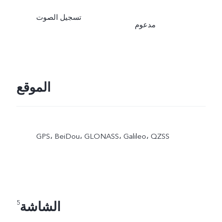
تسجيل الصوت
مدعوم
الموقع
GPS،‏ BeiDou،‏ GLONASS،‏ Galileo،‏ QZSS
الشاشة
5