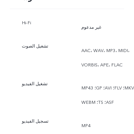
Hi-Fi
غير مدعوم
تشغيل الصوت
AAC، ‏WAV، ‏MP3، ‏MIDI،
‏VORBIS، ‏APE، ‏FLAC
تشغيل الفيديو
MP4؛ ‏3GP؛ ‏AVI؛ ‏FLV؛ ‏MKV؛
‏WEBM؛ ‏TS؛ ‏ASF
تسجيل الفيديو
MP4