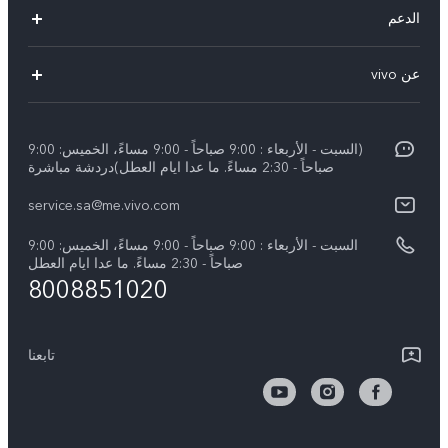
X300 Pro (New)
الدعم
X200 FE (New)
الاسئلة الشائعة
عن vivo
Y39 5G
مراكز الصيانة
معلومات عن الشركة
V50 5G
Funtouch OS
(السبت - الأربعاء : 9:00 صباحاً - 9:00 مساءً، الخميس: 9:00
الأخبار
Y04
صباحاً - 2:30 مساءً. ما عدا ايام العطل)دردشة مباشرة
مصادقة IMEI
الإشعارات القانونية
service.sa@me.vivo.com
V40 5G
أسعار قطع الغيار
نبذة عنا
السبت - الأربعاء : 9:00 صباحاً - 9:00 مساءً، الخميس: 9:00
V40 Lite 5G
تحديثات النظام
صباحاً - 2:30 مساءً. ما عدا ايام العطل
مركز الخصوصية لدى vivo
8008851020
كل الموديلات
تعلیمات الضمان
الاستدامة
بيان الخصوصية بشأن خدمة العملاء
تابعنا
الأخبار
تنزيل جداول LUT لاستعادة السجل