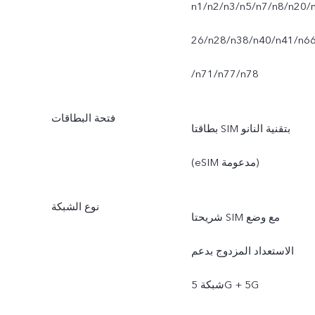
n1/n2/n3/n5/n7/n8/n20/
26/n28/n38/n40/n41/n6
/n71/n77/n78
فتحة البطاقات
بطاقتا SIM بتقنية النانو
(eSIM مدعومة)
نوع الشبكة
شريحتا SIM مع وضع
الاستعداد المزدوج بدعم
شبكة 5G + 5G