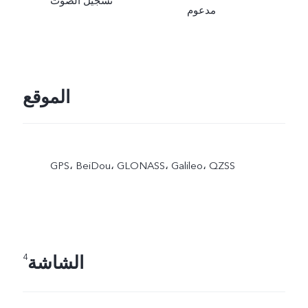
تسجيل الصوت
مدعوم
الموقع
GPS،‏ BeiDou،‏ GLONASS،‏ Galileo،‏ QZSS
الشاشة
4