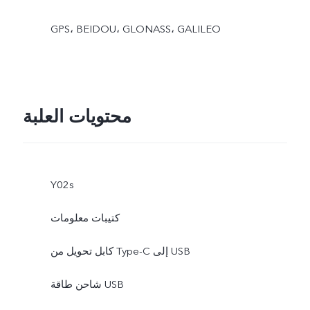
GPS، BEIDOU، GLONASS، GALILEO
محتويات العلبة
Y02s
كتيبات معلومات
كابل تحويل من Type-C إلى USB
شاحن طاقة USB