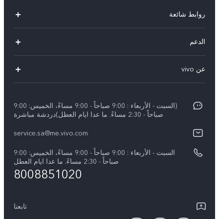
روابط شائعة
X300 Pro (New)
الدعم
X200 FE (New)
الاسئلة الشائعة
عن vivo
Y39 5G
مراكز الصيانة
معلومات عن الشركة
V50 5G
Funtouch OS
(السبت - الأربعاء : 9:00 صباحاً - 9:00 مساءً، الخميس: 9:00
الأخبار
Y04
صباحاً - 2:30 مساءً. ما عدا ايام العطل)دردشة مباشرة
مصادقة IMEI
الإشعارات القانونية
service.sa@me.vivo.com
V40 5G
أسعار قطع الغيار
نبذة عنا
السبت - الأربعاء : 9:00 صباحاً - 9:00 مساءً، الخميس: 9:00
V40 Lite 5G
تحديثات النظام
صباحاً - 2:30 مساءً. ما عدا ايام العطل
مركز الخصوصية لدى vivo
8008851020
كل الموديلات
تعلیمات الضمان
الاستدامة
بيان الخصوصية بشأن خدمة العملاء
تابعنا
الأخبار