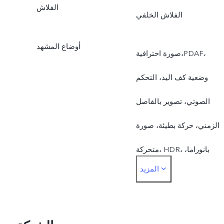
الفلاش
الفلاش الخلفي
أوضاع المشهد
صورة احترافية،PDAF،
وضعية كف اليد، التحكم
الصوتي، تصوير بالفاصل
الزمني، حركة بطيئة، صورة
متحركة، HDR، بانوراما،
المزيد
وضعية العزل( الكاميرا
الخلفية)، علامة مائية، تجميل
الوجه AI، فلترات