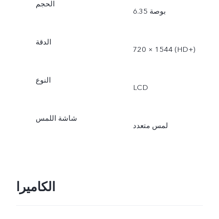
الحجم
6.35 بوصة
الدقة
720 × 1544 (HD+)
النوع
LCD
شاشة اللمس
لمس متعدد
الكاميرا