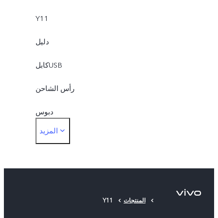
Y11
دليل
كابلUSB
رأس الشاحن
دبوس
المزيد
جراب موبايل
واقي الشاشة (مستخدم)
المنتجات
Y11