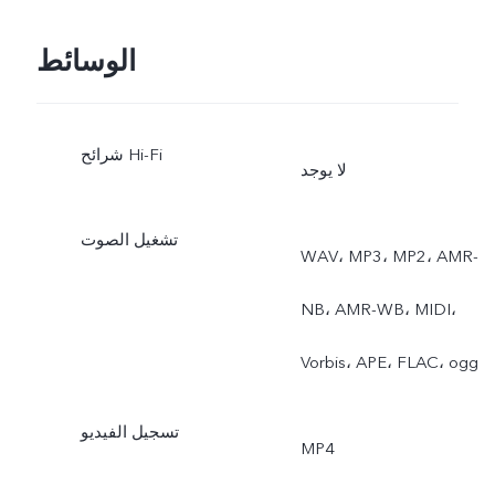
الوسائط
شرائح Hi-Fi
لا يوجد
تشغيل الصوت
WAV، MP3، MP2، AMR-
NB، AMR-WB، MIDI،
Vorbis، APE، FLAC، ogg
تسجيل الفيديو
MP4