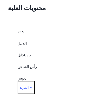
محتويات العلبة
Y15
الدليل
كابلUSB
رأس الشاحن
دبوس
المزيد
جراب موبيل
الطبقة الواقية (مستخدمة)