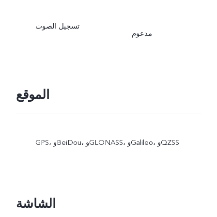
تسجيل الصوت
مدعوم
الموقع
GPS، وBeiDou، وGLONASS، وGalileo، وQZSS
الشاشة