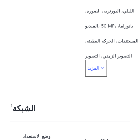
الليلي، البورتريه، الصورة،
الفيديو، ‎50 MP، بانوراما،
المستندات، الحركة البطيئة،
التصوير الزمني، التصوير
المزيد
الاحترافي، الصورة
الحيةالكاميرا الأمامية:
التصوير الليلي، البورتريه،
الشبكة
1
الصورة، الفيديو، الصورة
الحية
وضع الاستعداد