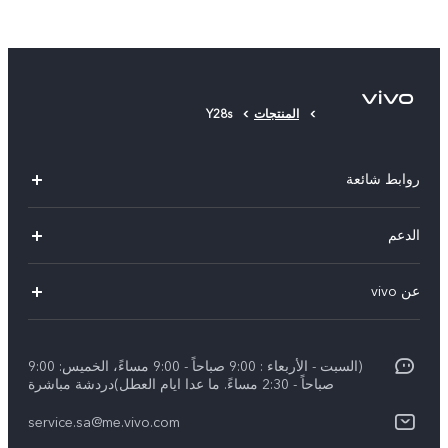
المنتجات
Y28s
روابط شائعة
X300 Pro (New)
الدعم
X200 FE (New)
الاسئلة الشائعة
عن vivo
Y39 5G
مراكز الصيانة
معلومات عن الشركة
V50 5G
Funtouch OS
(السبت - الأربعاء : 9:00 صباحاً - 9:00 مساءً، الخميس: 9:00
الأخبار
Y04
صباحاً - 2:30 مساءً. ما عدا ايام العطل)دردشة مباشرة
مصادقة IMEI
الإشعارات القانونية
service.sa@me.vivo.com
V40 5G
أسعار قطع الغيار