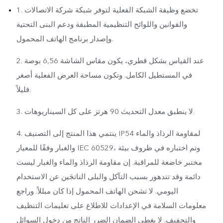
1. تخضع وظيفة الشبكة الفعلية لتوفر شبكة شركة الاتصالات
والقوانين واللوائح التنظيمية المطبقة ودعم البنى التحتية
وإصدار برنامج الهاتف المحمول.
2. عند القياس بشكل قطري، يكون مقاس الشاشة 6,56 بوصة
في المستطيل الكامل. وتكون مساحة العرض الفعلية أصغر
قليلاً.
3. لا ينطبق معدل التحديث 90 هرتز على كل السيناريوهات.
4. ينتمي هذا المنتج إلى التصنيف IP54 لمقاومة الرذاذ والماء
والغبار وفقًا للمعيار IEC 60529، وتم اختباره في ظروف بيئة
مختبر خاضعة للمراقبة. إن مقاومة الرذاذ والماء والغبار ليست
دائمة وقد تتدهور بسبب التآكل والبلى الناتجَين عن الاستخدام
اليومي. لا تشحن الهاتف المحمول إذا كان مبللاً. وراجع
معلومات السلامة في الإعدادات للاطلاع على تعليمات التنظيف
والتجفيف. لا يغطي الضمان الضرر الناتج من دخول السوائل