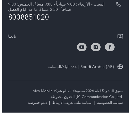
نبذة عنا
السبت - الأربعاء : 9:00 صباحاً - 9:00 مساءً، الخميس: 9:00
V40 Lite 5G
تحديثات النظام
صباحاً - 2:30 مساءً. ما عدا ايام العطل
مركز الخصوصية لدى vivo
8008851020
كل الموديلات
تعلیمات الضمان
الاستدامة
بيان الخصوصية بشأن خدمة العملاء
تابعنا
الأخبار
تنزيل جداول LUT لاستعادة السجل
Saudi Arabia (AR) | حدد البلد/المنطقة
حقوق النشر © لعام 2026 محفوظة لصالح شركة vivo Mobile
Communication Co., Ltd.‎. كل الحقوق محفوظة.
سياسة الخصوصية
|
سياسة ملف تعريف الارتباط
|
دعم خصوصية