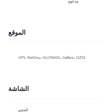
مدعوم
الموقع
GPS،‏ BeiDou،‏ GLONASS،‏ Galileo،‏ QZSS
الشاشة
الحجم