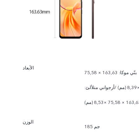
الأبعاد
بنّي موكا: 163,63 × 75,58
×8,39 (مم) /أرجواني متلألئ:
16 × 75,58 ×8,53 (مم)
الوزن
185 جم