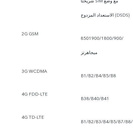
شريحتا SIM مع وضع
الاستعداد المزدوج (DSDS)
2G GSM
850‏/900‏/1800‏/1900
ميجاهرتز
3G WCDMA
B1/B2/B4/B5/B8
4G FDD-LTE
B38/B40/B41
4G TD-LTE
B1/B2/B3/B4/B5/B7/B8/