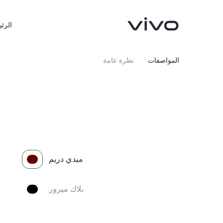
الرئي
المواصفات
نظرة عامة
ميدي دريم
X300 FE
X300 Ultra
جديد
جديد
بلاك ميرور