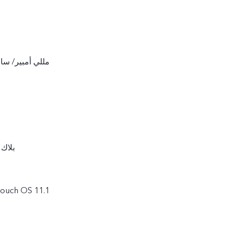
5000 مللي أمبير/ 
بلاك 
نظام التشغيل h OS 11.1