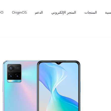
سية
المنتجات
المتجر الإلكتروني
الدعم
OriginOS
OO
X300 Pro
T5 Pro 5G
جديد
جديد