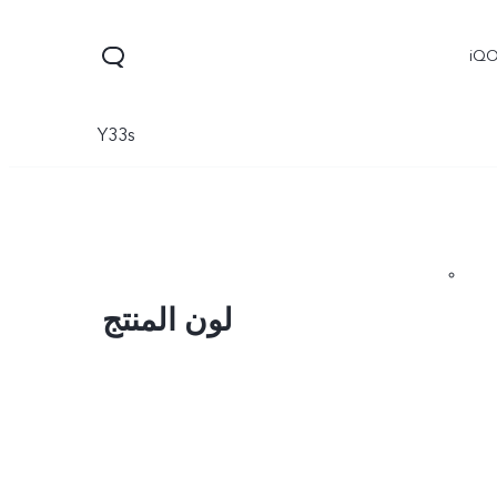
iQ
Y33s
لون المنتج
V60
V70 FE
V70
جديد
جديد