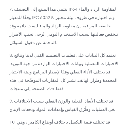
7. ينتمي هذا المنتج إلى التصنيف IP64 لمقاومة الرذاذ والماء
وفقًا للمعيار IEC 60529، وتم اختباره في ظروف بيئة مختبر
خاضعة للمراقبة. إن مقاومة الرذاذ والماء ليست دائمة وقد
تنخفض فعاليتها بسبب الاستخدام اليومي. يُرجى تجنب الأضرار
الناجمة عن دخول السوائل.
8. تعتمد كل البيانات على مَعلمات التصميم الفني لدينا ونتائج
الاختبارات المعملية وبيانات الاختبارات الواردة من جهة التوريد.
قد يختلف الأداء الفعلي وفقًا لإصدار البرنامج وبيئة الاختبار
المحددة وطراز الهاتف. تشير كل المقارنات الموضّحة في هذه
الصفحة إلى منتجات vivo فقط.
9. قد تختلف الأبعاد الفعلية والوزن الفعلي بسبب الاختلافات
في العمليات وطُرُق القياس وإمدادات المواد ودفعات الإنتاج.
10. قد تختلف قيمة البكسل باختلاف أوضاع الكاميرا، وهي