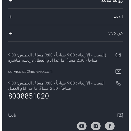
روابط شائعة
X300 Pro (New)
الدعم
X200 FE (New)
الاسئلة الشائعة
عن vivo
Y39 5G
مراكز الصيانة
معلومات عن الشركة
V50 5G
Funtouch OS
(السبت - الأربعاء : 9:00 صباحاً - 9:00 مساءً، الخميس: 9:00
الأخبار
Y04
صباحاً - 2:30 مساءً. ما عدا ايام العطل)دردشة مباشرة
مصادقة IMEI
الإشعارات القانونية
service.sa@me.vivo.com
V40 5G
أسعار قطع الغيار
نبذة عنا
السبت - الأربعاء : 9:00 صباحاً - 9:00 مساءً، الخميس: 9:00
V40 Lite 5G
تحديثات النظام
صباحاً - 2:30 مساءً. ما عدا ايام العطل
مركز الخصوصية لدى vivo
8008851020
كل الموديلات
تعلیمات الضمان
الاستدامة
بيان الخصوصية بشأن خدمة العملاء
تابعنا
الأخبار
تنزيل جداول LUT لاستعادة السجل