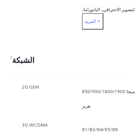
لتصوير الاحترافي، البانوراما،
المزيد
المستندات، ‎50 MP، العرض
المزدوجالجهة الأمامية:
الصور، التصوير الليلي،
الشبكة
1
البورتريه، الفيديو، الصورة
الحية، العرض المزدوج
2G GSM
850/900/1800/1900 ميجا
هرتز
3G WCDMA
B1/B2/B4/B5/B8