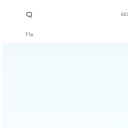
iQ
T1x
V60
V70 FE
V70
جديد
جديد