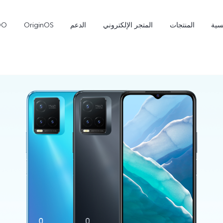
سية
المنتجات
المتجر الإلكتروني
الدعم
OriginOS
OO
X300 Pro
T5 Pro 5G
جديد
جديد