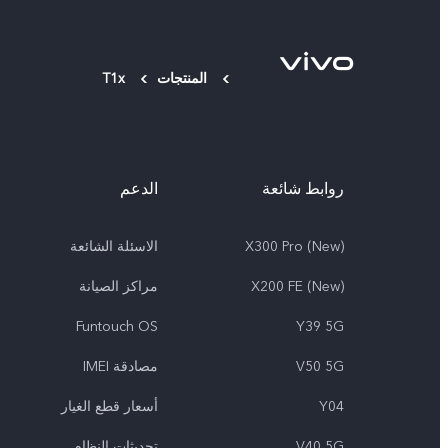
المنتجات
T1x
روابط شائعة
الدعم
X300 Pro (New)
الاسئلة الشائعة
X200 FE (New)
مراكز الصيانة
Funtouch OS
Y39 5G
V50 5G
مصادقة IMEI
Y04
أسعار قطع الغيار
V40 5G
تحديثات النظام