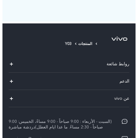
المنتجات
Y03
روابط شائعة
X300 Pro (New)
الدعم
X200 FE (New)
الاسئلة الشائعة
عن vivo
Y39 5G
مراكز الصيانة
معلومات عن الشركة
V50 5G
Funtouch OS
(السبت - الأربعاء : 9:00 صباحاً - 9:00 مساءً، الخميس: 9:00
الأخبار
Y04
صباحاً - 2:30 مساءً. ما عدا ايام العطل)دردشة مباشرة
مصادقة IMEI
الإشعارات القانونية