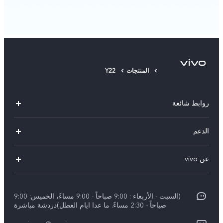
المنتجات
Y22
روابط شائعة
X300 Pro (New)
الدعم
X200 FE (New)
الاسئلة الشائعة
عن vivo
Y39 5G
مراكز الصيانة
معلومات عن الشركة
V50 5G
Funtouch OS
(السبت - الأربعاء : 9:00 صباحاً - 9:00 مساءً، الخميس: 9:00
الأخبار
Y04
صباحاً - 2:30 مساءً. ما عدا ايام العطل)دردشة مباشرة
مصادقة IMEI
الإشعارات القانونية