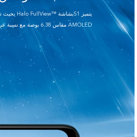
AMOLED مقاس 6.38 بوصة مع نسبة عرض إلى ارتفاع تبلغ 19.5:9 و مساحة تبلغ 90% مما يتيح لك الاستمتاع بمشاهدة كاملة دون حدود.