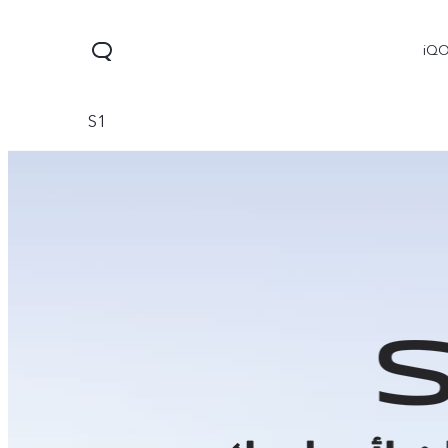
iQ
S1