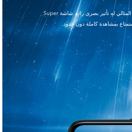
يتميز S1بشاشة ™Halo FullView بحيث تصبح نسبة مساحة الشاشة مكتملة بشكل أكبر . كما أن تناسقه المثالي له تأثير بصري رائع. شاشة Super