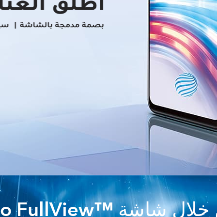
اشة ™Halo FullView