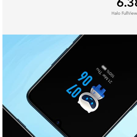
6.3
Halo FullVie