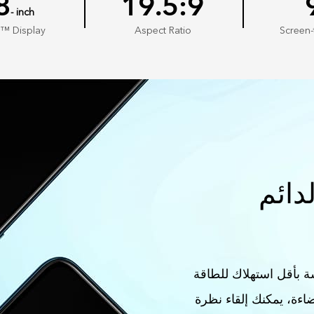
8
19.5:9
- inch
w™ Display
Aspect Ratio
Screen-
دائم
شاشة بأقل استهلاك للطاقة
Super  ذاتية الإضاءة، يمكنك إلقاء نظرة