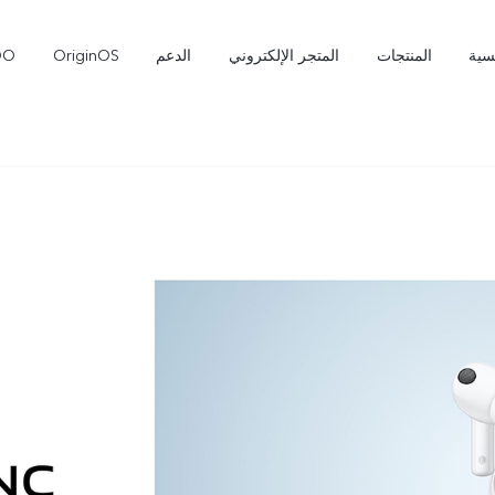
سية
المنتجات
المتجر الإلكتروني
الدعم
OriginOS
OO