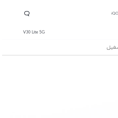
iQ
V30 Lite 5G
شغيل
V60
V70 FE
V70
جديد
جديد