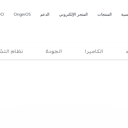
سية
المنتجات
المتجر الإلكتروني
الدعم
OriginOS
OO
ء
الكاميرا
الجودة
نظام الت
X300 Pro
T5 Pro 5G
جديد
جديد