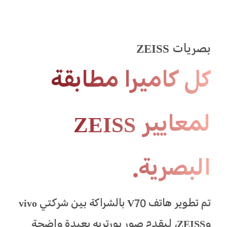
بصريات ZEISS
‏‫كل كاميرا مطابقة
لمعايير ZEISS
البصرية.‬
‏‫تم تطوير هاتف V70 بالشراكة بين شركتي vivo
وZEISS، ليقدم صور بورتريه بعيدة واضحة