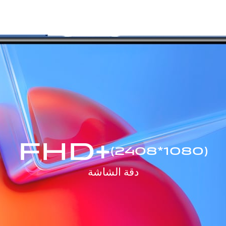
FHD+
(2408*1080)
دقة الشاشة