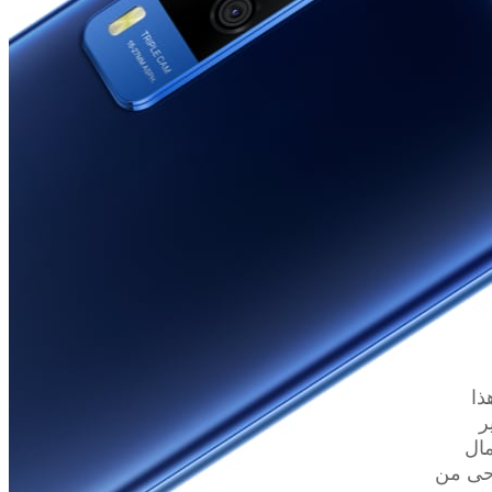
ذا
ر
ال
وحى من