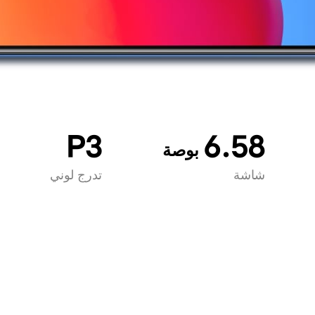
P3
6.58
بوصة
شاشة
تدرج لوني