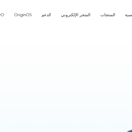
سية
المنتجات
المتجر الإلكتروني
الدعم
OriginOS
OO
X300 Pro
T5 Pro 5G
جديد
جديد