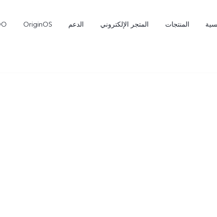
سية
المنتجات
المتجر الإلكتروني
الدعم
OriginOS
OO
X300 Pro
T5 Pro 5G
جديد
جديد