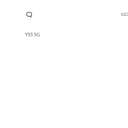
iQ
Y55 5G
V60
V70 FE
V70
جديد
جديد