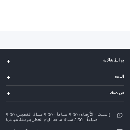
Saudi Arabia (AR) | حدد البلد/المنطقة
روابط شائعة
X300 Pro (New)
الدعم
X200 FE (New)
الاسئلة الشائعة
عن vivo
Y39 5G
مراكز الصيانة
معلومات عن الشركة
V50 5G
Funtouch OS
(السبت - الأربعاء : 9:00 صباحاً - 9:00 مساءً، الخميس: 9:00
الأخبار
Y04
صباحاً - 2:30 مساءً. ما عدا ايام العطل)دردشة مباشرة
مصادقة IMEI
الإشعارات القانونية