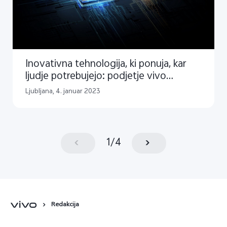
Inovativna tehnologija, ki ponuja, kar
ljudje potrebujejo: podjetje vivo
razkriva načrt inovacij za leto 2023 za
Ljubljana, 4. januar 2023
trg pametnih telefonov višjega
cenovnega razreda
1
/
4
Redakcija