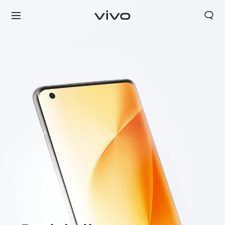
Slovenia | Izbira države/regije