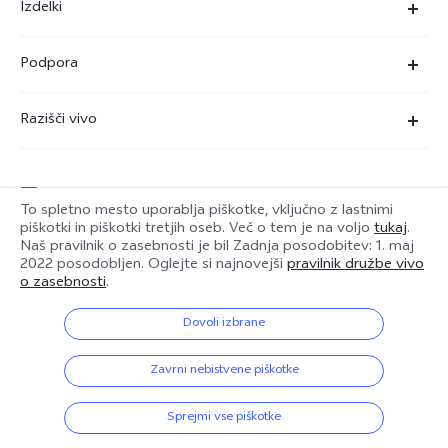
Izdelki
X90 Pro
Podpora
X80 Lite
Servisni center
Razišči vivo
Y36
Preverjanje pristnosti številke IMEI
O nas
Y22s
Posodobitev sistema
service@si.vivo.com
Pravna obvestila
Y35
To spletno mesto uporablja piškotke, vključno z lastnimi
Poslati v popravilo
piškotki in piškotki tretjih oseb. Več o tem je na voljo
tukaj
.
Trajnost
Naš pravilnik o zasebnosti je bil
Zadnja posodobitev: 1. maj
Y17s
Slovenia | Izbira države/regije
2022
posodobljen. Oglejte si najnovejši
pravilnik družbe vivo
Dnevnik posodobitev
Center zasebnosti družbe vivo
o zasebnosti
.
Garancija
Dovoli izbrane
© 2026 vivo Mobile Communication Co., Ltd. Vse pravice pridržane.
Izjava o zasebnosti za pomoč strankam
Pravilnik o piškotkih družbe vivo
|
Pravilnik o zasebnosti družbe vivo
|
Zavrni nebistvene piškotke
Podpora za zasebnost
|
Pravilnik o podatkih družbe vivo
|
Nastavitev piškotkov
Sprejmi vse piškotke