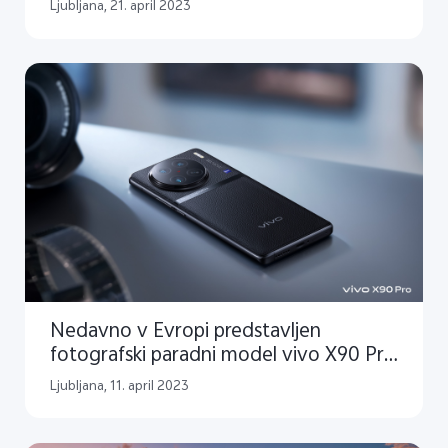
na voljo tudi v Sloveniji
Ljubljana, 21. april 2023
Nedavno v Evropi predstavljen
fotografski paradni model vivo X90 Pro
prihaja tudi v Slovenijo
Ljubljana, 11. april 2023