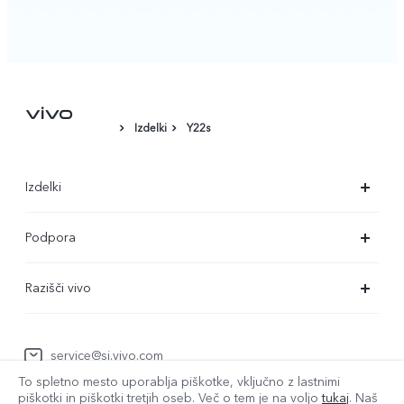
Izdelki
Y22s
Izdelki
X90 Pro
Podpora
X80 Lite
Servisni center
Razišči vivo
Y36
Preverjanje pristnosti številke IMEI
O nas
Y22s
Posodobitev sistema
service@si.vivo.com
Pravna obvestila
Y35
To spletno mesto uporablja piškotke, vključno z lastnimi
Poslati v popravilo
Trajnost
piškotki in piškotki tretjih oseb. Več o tem je na voljo
tukaj
. Naš