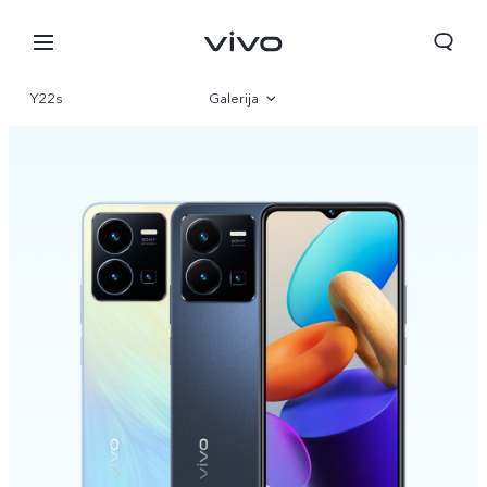
Y22s
Galerija
Pregled
Specifikacije
Slovenia | Izbira države/regije