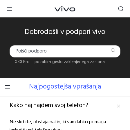
Dobrodošli v podpori vivo
X80 Pro
pozabim geslo zaklenjenega zaslona
Najpogostejša vprašanja
Slovenia | Izbira države/regije
Kako naj najdem svoj telefon?
Ne skrbite, obstaja način, ki vam lahko pomaga