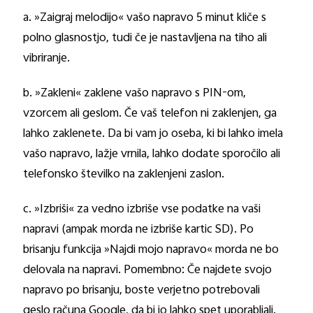
a. »Zaigraj melodijo« vašo napravo 5 minut kliče s
polno glasnostjo, tudi če je nastavljena na tiho ali
vibriranje.
b. »Zakleni« zaklene vašo napravo s PIN-om,
vzorcem ali geslom. Če vaš telefon ni zaklenjen, ga
lahko zaklenete. Da bi vam jo oseba, ki bi lahko imela
vašo napravo, lažje vrnila, lahko dodate sporočilo ali
telefonsko številko na zaklenjeni zaslon.
c. »Izbriši« za vedno izbriše vse podatke na vaši
napravi (ampak morda ne izbriše kartic SD). Po
brisanju funkcija »Najdi mojo napravo« morda ne bo
delovala na napravi. Pomembno: Če najdete svojo
napravo po brisanju, boste verjetno potrebovali
geslo računa Google, da bi jo lahko spet uporabljali.