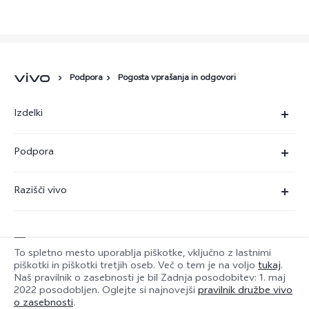
Podpora
Pogosta vprašanja in odgovori
Izdelki
X90 Pro
Podpora
X80 Lite
Servisni center
Razišči vivo
Y36
Preverjanje pristnosti številke IMEI
O nas
Y22s
Posodobitev sistema
service@si.vivo.com
Pravna obvestila
Y35
To spletno mesto uporablja piškotke, vključno z lastnimi
Poslati v popravilo
piškotki in piškotki tretjih oseb. Več o tem je na voljo
tukaj
.
Trajnost
Naš pravilnik o zasebnosti je bil
Zadnja posodobitev: 1. maj
Y17s
Slovenia | Izbira države/regije
2022
posodobljen. Oglejte si najnovejši
pravilnik družbe vivo
Dnevnik posodobitev
Center zasebnosti družbe vivo
o zasebnosti
.