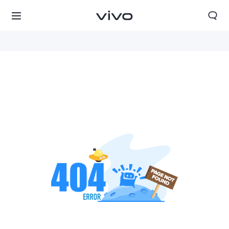
Slovenia | Izbira države/regije