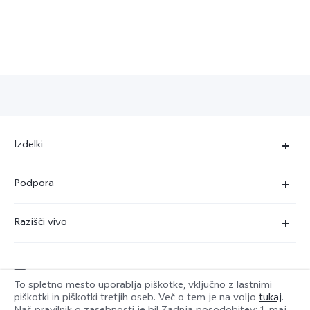
Izdelki
X90 Pro
Podpora
X80 Lite
Servisni center
Razišči vivo
Y36
Preverjanje pristnosti številke IMEI
O nas
Y22s
Posodobitev sistema
service@si.vivo.com
Pravna obvestila
Y35
To spletno mesto uporablja piškotke, vključno z lastnimi
Poslati v popravilo
piškotki in piškotki tretjih oseb. Več o tem je na voljo
tukaj
.
Trajnost