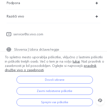
Podpora
X80 Lite
Servisni center
Razišči vivo
Y36
Preverjanje pristnosti številke IMEI
O nas
Y22s
Posodobitev sistema
service@si.vivo.com
Pravna obvestila
Y35
Poslati v popravilo
Trajnost
Y17s
Slovenia | Izbira države/regije
Dnevnik posodobitev
Center zasebnosti družbe vivo
To spletno mesto uporablja piškotke, vključno z lastnimi piškotki
Garancija
in piškotki tretjih oseb. Več o tem je na voljo
tukaj
. Naš pravilnik o
zasebnosti je bil
posodobljen. Oglejte si najnovejši
pravilnik
© 2026 vivo Mobile Communication Co., Ltd. Vse pravice pridržane.
družbe vivo o zasebnosti
.
Izjava o zasebnosti za pomoč strankam
Pravilnik o piškotkih družbe vivo
|
Pravilnik o zasebnosti družbe vivo
|
Podpora za zasebnost
|
Pravilnik o podatkih družbe vivo
Dovoli izbrane
Zavrni nebistvene piškotke
Sprejmi vse piškotke