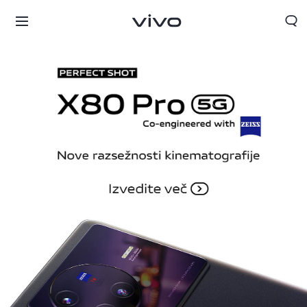
Slovenia | Izbira države/regije