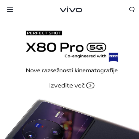
Slovenia | Izbira države/regije