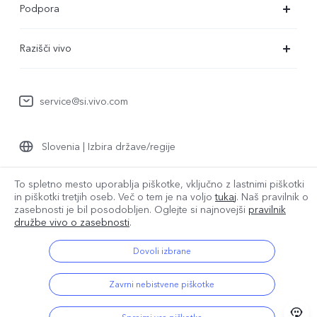
Podpora
X80 Lite
Servisni center
Razišči vivo
Y36
Preverjanje pristnosti številke IMEI
O nas
Y22s
Posodobitev sistema
service@si.vivo.com
Pravna obvestila
Y35
Poslati v popravilo
Trajnost
Y17s
Slovenia | Izbira države/regije
Dnevnik posodobitev
Center zasebnosti družbe vivo
Garancija
To spletno mesto uporablja piškotke, vključno z lastnimi piškotki
in piškotki tretjih oseb. Več o tem je na voljo
tukaj
. Naš pravilnik o
© 2026 vivo Mobile Communication Co., Ltd. Vse pravice pridržane.
Izjava o zasebnosti za pomoč strankam
zasebnosti je bil
posodobljen. Oglejte si najnovejši
pravilnik
Pravilnik o piškotkih družbe vivo
|
Pravilnik o zasebnosti družbe vivo
družbe vivo o zasebnosti
.
|
Podpora za zasebnost
|
Pravilnik o podatkih družbe vivo
|
Nastavitev piškotkov
Dovoli izbrane
Zavrni nebistvene piškotke