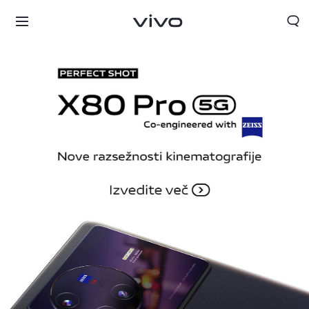
Slovenia | Izbira države/regije