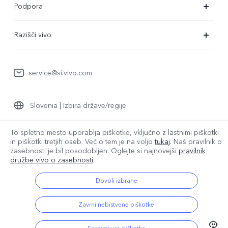
Podpora
X80 Lite
Servisni center
Razišči vivo
Y36
Preverjanje pristnosti številke IMEI
O nas
Y22s
Posodobitev sistema
service@si.vivo.com
Pravna obvestila
Y35
Poslati v popravilo
Trajnost
Y17s
Slovenia | Izbira države/regije
Dnevnik posodobitev
Center zasebnosti družbe vivo
Garancija
To spletno mesto uporablja piškotke, vključno z lastnimi piškotki
in piškotki tretjih oseb. Več o tem je na voljo
tukaj
. Naš pravilnik o
© 2026 vivo Mobile Communication Co., Ltd. Vse pravice pridržane.
Izjava o zasebnosti za pomoč strankam
zasebnosti je bil
posodobljen. Oglejte si najnovejši
pravilnik
Pravilnik o piškotkih družbe vivo
|
Pravilnik o zasebnosti družbe vivo
družbe vivo o zasebnosti
.
|
Podpora za zasebnost
|
Pravilnik o podatkih družbe vivo
|
Nastavitev piškotkov
Dovoli izbrane
Zavrni nebistvene piškotke