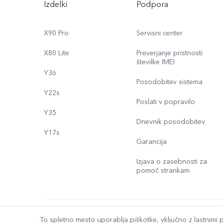
Izdelki
Podpora
X90 Pro
Servisni center
X80 Lite
Preverjanje pristnosti
številke IMEI
Y36
Posodobitev sistema
Y22s
Poslati v popravilo
Y35
Dnevnik posodobitev
Y17s
Garancija
Izjava o zasebnosti za
pomoč strankam
© 2026 vivo Mobile Communication Co., Ltd. Vse pravice pridrž
To spletno mesto uporablja piškotke, vključno z lastnimi pi