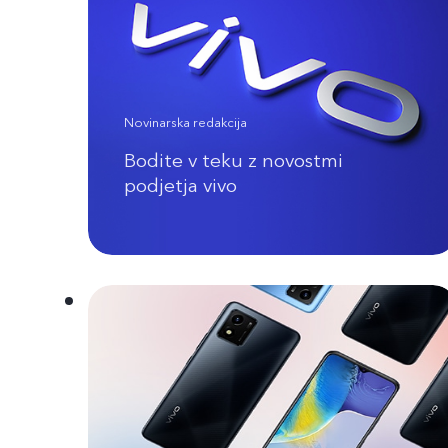
Novinarska redakcija
Bodite v teku z novostmi
podjetja vivo