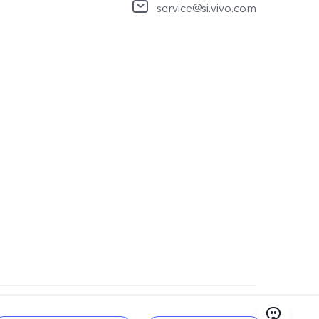
service@si.vivo.com
odpora za zasebnost
|
Slovenia | Izbira države/regije