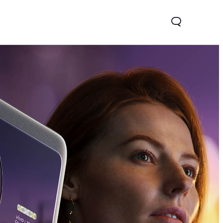
Y35
novo