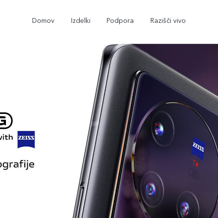
Domov
Izdelki
Podpora
Razišči vivo
X80 Lite
Y17s
novo