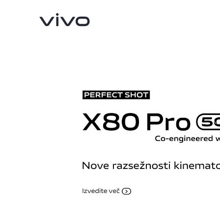
Y36
X90 Pro
novo