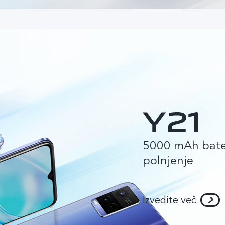
5000 mAh bater
polnjenje
Izvedite več