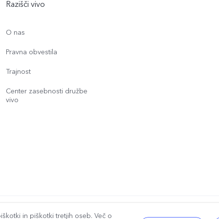
Razišči vivo
O nas
Pravna obvestila
Trajnost
Center zasebnosti družbe
vivo
ane.
|
Pravilnik o piškotkih družbe vivo
|
Pravilnik o zasebnosti družbe vivo
|
P
škotki in piškotki tretjih oseb. Več o