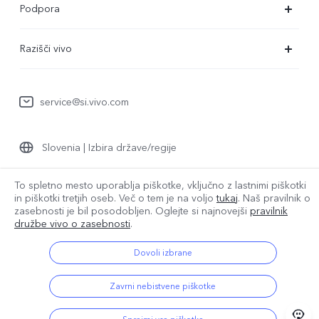
Podpora
X80 Lite
Servisni center
Razišči vivo
Y36
Preverjanje pristnosti številke IMEI
O nas
Y22s
Posodobitev sistema
service@si.vivo.com
Pravna obvestila
Y35
Poslati v popravilo
Trajnost
Y17s
Slovenia | Izbira države/regije
Dnevnik posodobitev
Center zasebnosti družbe vivo
Garancija
To spletno mesto uporablja piškotke, vključno z lastnimi piškotki
in piškotki tretjih oseb. Več o tem je na voljo
tukaj
. Naš pravilnik o
© 2026 vivo Mobile Communication Co., Ltd. Vse pravice pridržane.
Izjava o zasebnosti za pomoč strankam
zasebnosti je bil
posodobljen. Oglejte si najnovejši
pravilnik
Pravilnik o piškotkih družbe vivo
|
Pravilnik o zasebnosti družbe vivo
družbe vivo o zasebnosti
.
|
Podpora za zasebnost
|
Pravilnik o podatkih družbe vivo
|
Nastavitev piškotkov
Dovoli izbrane
Zavrni nebistvene piškotke