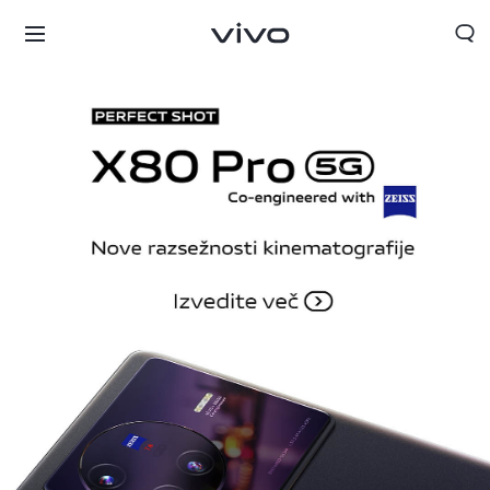
Slovenia | Izbira države/regije