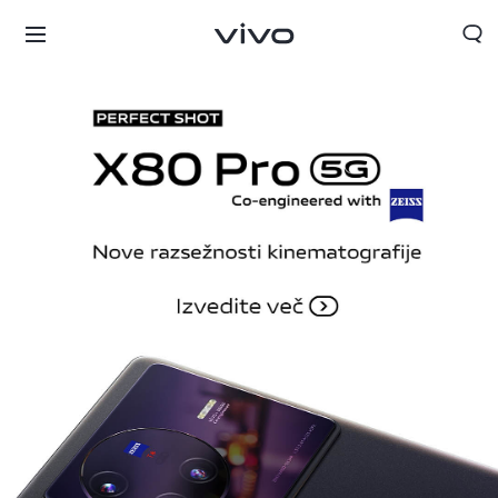
Slovenia | Izbira države/regije