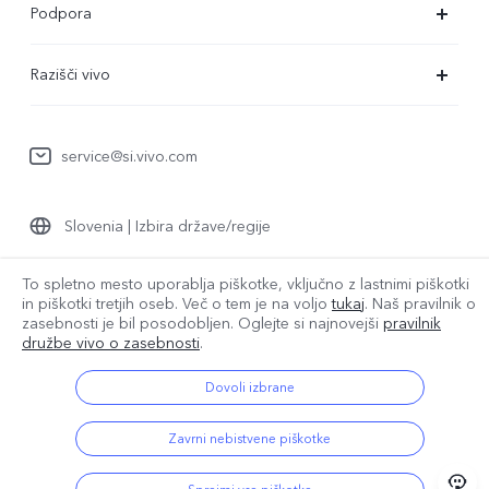
Podpora
X80 Lite
Servisni center
Razišči vivo
Y36
Preverjanje pristnosti številke IMEI
O nas
Y22s
Posodobitev sistema
service@si.vivo.com
Pravna obvestila
Y35
Poslati v popravilo
Trajnost
Y17s
Slovenia | Izbira države/regije
Dnevnik posodobitev
Center zasebnosti družbe vivo
Garancija
To spletno mesto uporablja piškotke, vključno z lastnimi piškotki
in piškotki tretjih oseb. Več o tem je na voljo
tukaj
. Naš pravilnik o
© 2026 vivo Mobile Communication Co., Ltd. Vse pravice pridržane.
Izjava o zasebnosti za pomoč strankam
zasebnosti je bil
posodobljen. Oglejte si najnovejši
pravilnik
Pravilnik o piškotkih družbe vivo
|
Pravilnik o zasebnosti družbe vivo
družbe vivo o zasebnosti
.
|
Podpora za zasebnost
|
Pravilnik o podatkih družbe vivo
|
Nastavitev piškotkov
Dovoli izbrane
Zavrni nebistvene piškotke