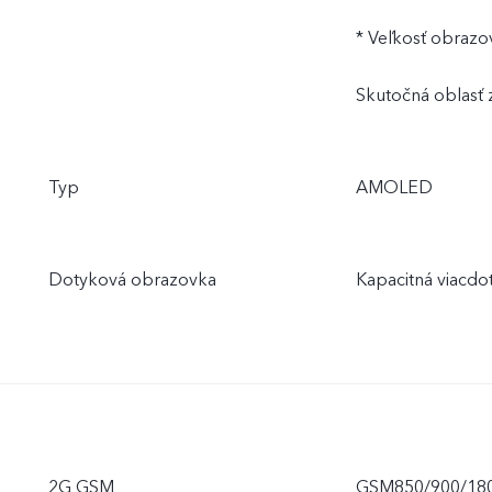
* Veľkosť obrazo
Skutočná oblasť 
Typ
AMOLED
Dotyková obrazovka
Kapacitná viacdo
2G GSM
GSM850/900/18