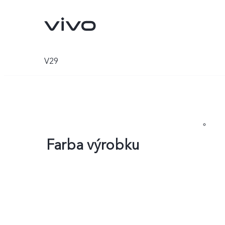
V29
Farba výrobku
X80 Pro
X80 Lite