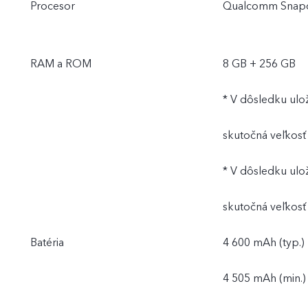
Procesor
Qualcomm Snap
RAM a ROM
8 GB + 256 GB
* V dôsledku ulo
skutočná veľkosť
* V dôsledku ulo
skutočná veľkos
Batéria
4 600 mAh (typ.)
4 505 mAh (min.)