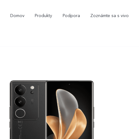
Domov
Produkty
Podpora
Zoznámte sa s vivo
V29
V29 Lite 5G
novinka
novinka