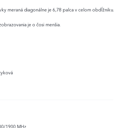
vky meraná diagonálne je 6,78 palca v celom obdĺžniku.
zobrazovania je o čosi menšia.
tyková
00/1900 MHz