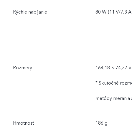
Rýchle nabíjanie
80 W (11 V/7,3 A
Rozmery
164,18 × 74,37 
* Skutočné rozme
metódy merania a
Hmotnosť
186 g