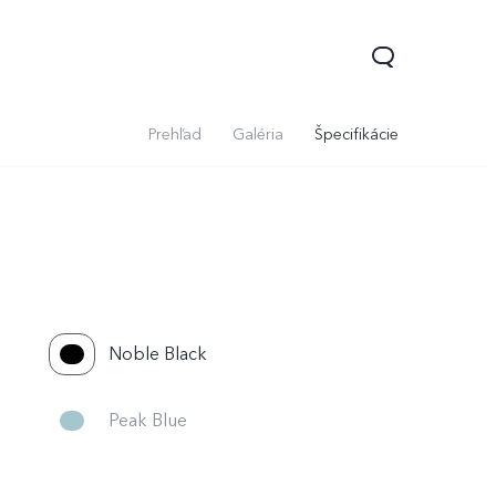
Prehľad
Galéria
Špecifikácie
Noble Black
Y36
Y76 5G
novinka
Peak Blue