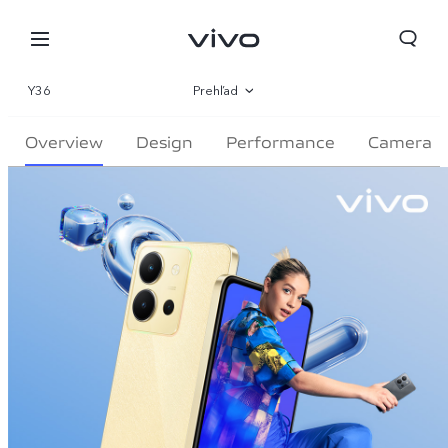
Y36
Prehľad
Galéria
Overview
Design
Performance
Camera
Špecifikácie
Slovakia | Vybrať krajinu/región