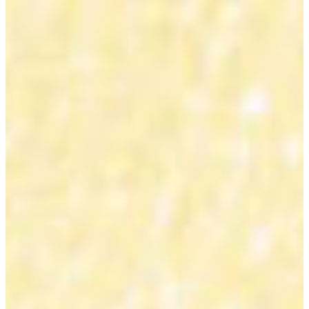
Brilantný
dizajn