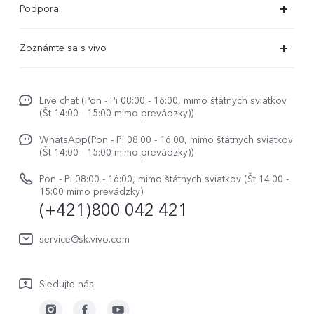
Podpora
X80 Lite
Časté dotazy
Zoznámte sa s vivo
V29
Servisné centrum
Centrum noviniek
V29 Lite 5G
Overenie IMEI
Live chat (Pon - Pi 08:00 - 16:00, mimo štátnych sviatkov
Život vo vivo
Y36
(Št 14:00 - 15:00 mimo prevádzky))
Aktualizácia systému
O nás
Y33s
WhatsApp(Pon - Pi 08:00 - 16:00, mimo štátnych sviatkov
Užívateľský manuál
(Št 14:00 - 15:00 mimo prevádzky))
Právne upozornenie
Y01
Zapisnik nadogradnje
Pon - Pi 08:00 - 16:00, mimo štátnych sviatkov (Št 14:00 -
Udržateľnosť
15:00 mimo prevádzky)
Všetky modely
(+421)800 042 421
Záručné podmienky
Centrum ochrany osobných údajov vivo
Servisná služba
service@sk.vivo.com
Aktualizovať záznam
Sledujte nás