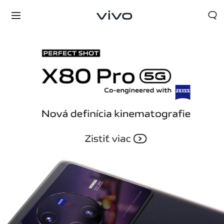
Slovakia | Vybrať krajinu/región