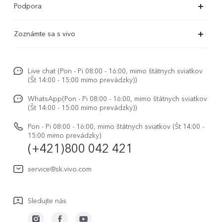
Podpora
X80 Lite
Časté dotazy
Zoznámte sa s vivo
V29
Servisné centrum
Centrum noviniek
V29 Lite 5G
Overenie IMEI
Live chat (Pon - Pi 08:00 - 16:00, mimo štátnych sviatkov
Život vo vivo
Y36
(Št 14:00 - 15:00 mimo prevádzky))
Aktualizácia systému
O nás
Y33s
WhatsApp(Pon - Pi 08:00 - 16:00, mimo štátnych sviatkov
Užívateľský manuál
(Št 14:00 - 15:00 mimo prevádzky))
Právne upozornenie
Y01
Zapisnik nadogradnje
Pon - Pi 08:00 - 16:00, mimo štátnych sviatkov (Št 14:00 -
Udržateľnosť
15:00 mimo prevádzky)
Všetky modely
(+421)800 042 421
Záručné podmienky
Centrum ochrany osobných údajov vivo
Servisná služba
service@sk.vivo.com
Aktualizovať záznam
Sledujte nás