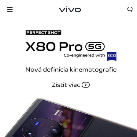
Slovakia | Vybrať krajinu/región