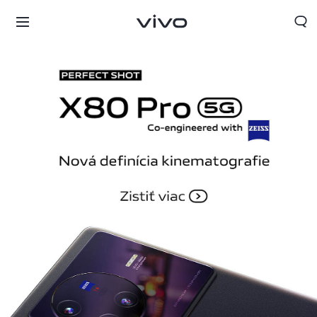
Slovakia | Vybrať krajinu/región