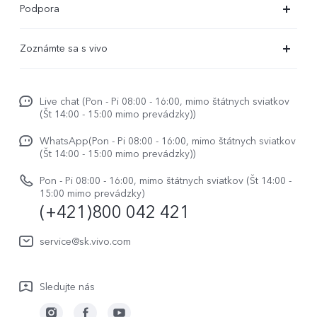
Podpora
X80 Lite
Časté dotazy
Zoznámte sa s vivo
V29
Servisné centrum
Centrum noviniek
V29 Lite 5G
Overenie IMEI
Live chat (Pon - Pi 08:00 - 16:00, mimo štátnych sviatkov
Život vo vivo
Y36
(Št 14:00 - 15:00 mimo prevádzky))
Aktualizácia systému
O nás
Y33s
WhatsApp(Pon - Pi 08:00 - 16:00, mimo štátnych sviatkov
Užívateľský manuál
(Št 14:00 - 15:00 mimo prevádzky))
Právne upozornenie
Y01
Zapisnik nadogradnje
Pon - Pi 08:00 - 16:00, mimo štátnych sviatkov (Št 14:00 -
Udržateľnosť
15:00 mimo prevádzky)
Všetky modely
(+421)800 042 421
Záručné podmienky
Centrum ochrany osobných údajov vivo
Servisná služba
service@sk.vivo.com
Aktualizovať záznam
Sledujte nás