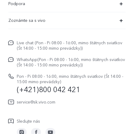
Podpora
X80 Lite
Časté dotazy
Zoznámte sa s vivo
V29
Servisné centrum
Centrum noviniek
V29 Lite 5G
Overenie IMEI
Live chat (Pon - Pi 08:00 - 16:00, mimo štátnych sviatkov
Život vo vivo
Y36
(Št 14:00 - 15:00 mimo prevádzky))
Aktualizácia systému
O nás
Y33s
WhatsApp(Pon - Pi 08:00 - 16:00, mimo štátnych sviatkov
Užívateľský manuál
(Št 14:00 - 15:00 mimo prevádzky))
Právne upozornenie
Y01
Zapisnik nadogradnje
Pon - Pi 08:00 - 16:00, mimo štátnych sviatkov (Št 14:00 -
Udržateľnosť
15:00 mimo prevádzky)
Všetky modely
(+421)800 042 421
Záručné podmienky
Centrum ochrany osobných údajov vivo
Servisná služba
service@sk.vivo.com
Aktualizovať záznam
Sledujte nás