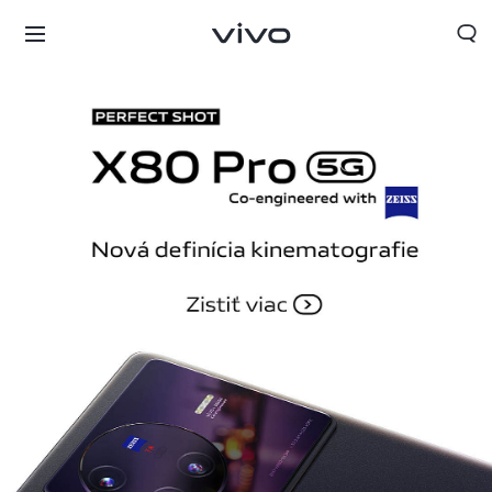
Slovakia | Vybrať krajinu/región