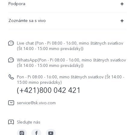
Podpora
X80 Lite
Časté dotazy
Zoznámte sa s vivo
V29
Servisné centrum
Centrum noviniek
V29 Lite 5G
Overenie IMEI
Live chat (Pon - Pi 08:00 - 16:00, mimo štátnych sviatkov
Život vo vivo
Y36
(Št 14:00 - 15:00 mimo prevádzky))
Aktualizácia systému
O nás
Y33s
WhatsApp(Pon - Pi 08:00 - 16:00, mimo štátnych sviatkov
Užívateľský manuál
(Št 14:00 - 15:00 mimo prevádzky))
Právne upozornenie
Y01
Zapisnik nadogradnje
Pon - Pi 08:00 - 16:00, mimo štátnych sviatkov (Št 14:00 -
Udržateľnosť
15:00 mimo prevádzky)
Všetky modely
(+421)800 042 421
Záručné podmienky
Centrum ochrany osobných údajov vivo
Servisná služba
service@sk.vivo.com
Aktualizovať záznam
Sledujte nás