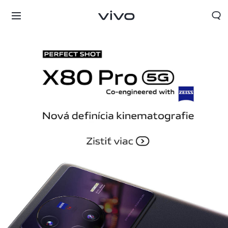
Slovakia | Vybrať krajinu/región