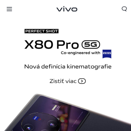
Slovakia | Vybrať krajinu/región