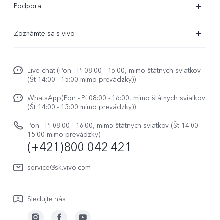
Podpora
X80 Lite
Časté dotazy
Zoznámte sa s vivo
V29
Servisné centrum
Centrum noviniek
V29 Lite 5G
Overenie IMEI
Live chat (Pon - Pi 08:00 - 16:00, mimo štátnych sviatkov
Život vo vivo
Y36
(Št 14:00 - 15:00 mimo prevádzky))
Aktualizácia systému
O nás
Y33s
WhatsApp(Pon - Pi 08:00 - 16:00, mimo štátnych sviatkov
Užívateľský manuál
(Št 14:00 - 15:00 mimo prevádzky))
Právne upozornenie
Y01
Zapisnik nadogradnje
Pon - Pi 08:00 - 16:00, mimo štátnych sviatkov (Št 14:00 -
Udržateľnosť
15:00 mimo prevádzky)
Všetky modely
(+421)800 042 421
Záručné podmienky
Centrum ochrany osobných údajov vivo
Servisná služba
service@sk.vivo.com
Aktualizovať záznam
Sledujte nás