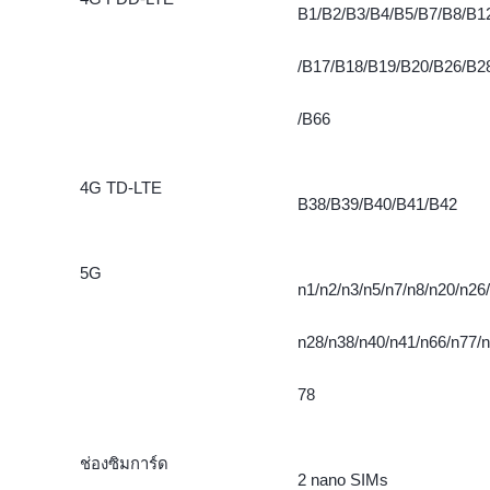
B1/B2/B3/B4/B5/B7/B8/B1
/B17/B18/B19/B20/B26/B2
/B66
4G TD-LTE
B38/B39/B40/B41/B42
5G
n1/n2/n3/n5/n7/n8/n20/n26/
n28/n38/n40/n41/n66/n77/n
78
ช่องซิมการ์ด
2 nano SIMs