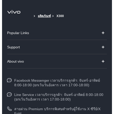
ผลิตภัณฑ์
X300
Popular Links
V70
Support
X300 Pro
คำถามที่พบบ่อย
About vivo
X300
ศูนย์บริการ
ข้อมูล
V60 Lite
Funtouch OS
Facebook Messenger เวลาบริการลูกค้า: จันทร์-อาทิตย์
ข้อมูลข่าว
Y31 5G
8:00-18:00 (ยกเว้นวันอังคาร เวลา 17:00-18:00)
อัพเดทระบบ
สมัครงานที่ vivo
Line Service เวลาบริการลูกค้า: จันทร์-อาทิตย์ 8:00-18:00
สอบถามเกี่ยวกับราคาอะไหล่
(ยกเว้นวันอังคาร เวลา 17:00-18:00)
ข้อกฏหมาย
การตรวจยืนยันหมายเลข IMEI
สายด่วน Premium บริการพิเศษสำหรับผู้ใช้งาน X ซีรีย์/X
เกี่ยวกับเรา
Fold