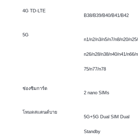
4G TD-LTE
B38/B39/B40/B41/B42
5G
n1/n2/n3/n5/n7/n8/n20/n25/
n26/n28/n38/n40/n41/n66/n
75/n77/n78
ช่องซิมการ์ด
2 nano SIMs
โหมดสแตนด์บาย
5G+5G Dual SIM Dual
Standby