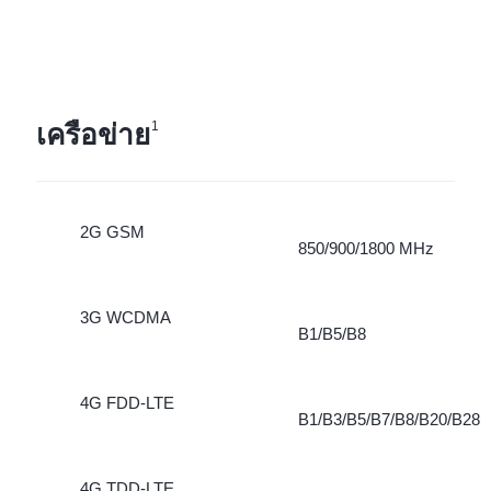
เครือข่าย
1
2G GSM
850/900/1800 MHz
3G WCDMA
B1/B5/B8
4G FDD-LTE
B1/B3/B5/B7/B8/B20/B28
4G TDD-LTE