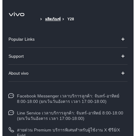
ผลิตภัณฑ์
Y28
Popular Links
V70
Support
X300 Pro
คำถามที่พบบ่อย
About vivo
X300
ศูนย์บริการ
ข้อมูล
V60 Lite
Funtouch OS
Facebook Messenger เวลาบริการลูกค้า: จันทร์-อาทิตย์
ข้อมูลข่าว
Y31 5G
8:00-18:00 (ยกเว้นวันอังคาร เวลา 17:00-18:00)
อัพเดทระบบ
สมัครงานที่ vivo
Line Service เวลาบริการลูกค้า: จันทร์-อาทิตย์ 8:00-18:00
สอบถามเกี่ยวกับราคาอะไหล่
(ยกเว้นวันอังคาร เวลา 17:00-18:00)
ข้อกฏหมาย
การตรวจยืนยันหมายเลข IMEI
สายด่วน Premium บริการพิเศษสำหรับผู้ใช้งาน X ซีรีย์/X
เกี่ยวกับเรา
Fold