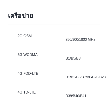
เครือข่าย
2G GSM
850/900/1800 MHz
3G WCDMA
B1/B5/B8
4G FDD-LTE
B1/B3/B5/B7/B8/B20/B28
4G TD-LTE
B38/B40/B41