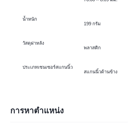
น้ำหนัก
199 กรัม
วัสดุฝาหลัง
พลาสติก
ประเภทเซนเซอร์สแกนนิ้ว
สแกนนิ้วด้านข้าง
การหาตำแหน่ง