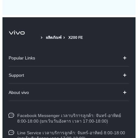
ผลิตภัณฑ์
X200 FE
Popular Links
V70
Support
X300 Pro
คำถามที่พบบ่อย
About vivo
X300
ศูนย์บริการ
ข้อมูล
V60 Lite
Funtouch OS
Facebook Messenger เวลาบริการลูกค้า: จันทร์-อาทิตย์
ข้อมูลข่าว
Y31 5G
8:00-18:00 (ยกเว้นวันอังคาร เวลา 17:00-18:00)
อัพเดทระบบ
สมัครงานที่ vivo
Line Service เวลาบริการลูกค้า: จันทร์-อาทิตย์ 8:00-18:00
สอบถามเกี่ยวกับราคาอะไหล่