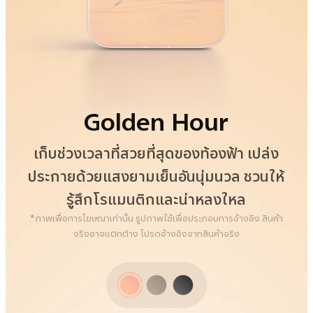
Authentic Black
Golden Hour
Alpine Gray
แรงบันดาลใจจากความแข็งแกร่งอันสงบนิ่ง
สีดำแท้บริสุทธิ์ เปล่งประกายความเรียบหรู
เก็บช่วงเวลาที่สวยที่สุดของท้องฟ้า เปล่ง
ของผาหินสีเทา สีเทานี้ไม่ใช่แค่สี แต่คือความ
ประกายด้วยแสงยามเย็นอันนุ่มนวล ชวนให้
อย่างเงียบสงบ คลาสสิกเหนือกาลเวลา ทัน
มั่นใจที่เรียบง่าย มั่นคง และสัมผัสได้
รู้สึกโรแมนติกและน่าหลงใหล
สมัยอยู่เสมอ
*ภาพเพื่อการโฆษณาเท่านั้น รูปภาพใช้เพื่อประกอบการอ้างอิง สินค้า
จริงอาจแตกต่าง โปรดอ้างอิงจากสินค้าจริง