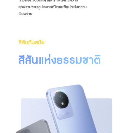
สวยงามของรูปเรขาคณิตและศิลปะแห่งความ
เรียบง่าย
สีสันทันสมัย
สีสันแห่งธรรมชาติ