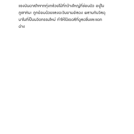
แรงบันดาลใจจากทุ่งกล้วยไม้ที่กว้างใหญ่ที่ซ่อนตัว อยู่ใน
แรงบันดาลใจจากความรู้สึกเงียบสงัดของจักรวาล อัน
ภูเขาหิมะ ถูกย้อมด้วยแสงตะวันยามอัสดง ผสานกับวัสดุ
กว้างใหญ่ ผสานกับเทคโนโลยีพื้นผิวที่อัปเกรดใหม่ โดย
นาโนที่เป็นนวัตกรรมใหม่ ทำให้ได้เฉดสีที่ดูสดชื่นและแตก
การพ่นสีบนวัสดุนาโน ให้สัมผัสเรียบเนียน ไม่ทิ้งรอยนิ้ว
ต่าง
มือ ให้คุณรู้สึกถึงความสงบและสง่างาม