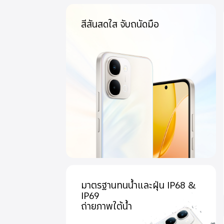
สีสันสดใส จับถนัดมือ
มาตรฐานทนน้ำและฝุ่น IP68 &
IP69
ถ่ายภาพใต้น้ำ