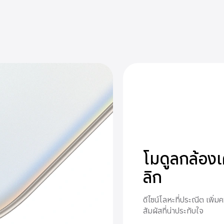
โมดูลกล้องเ
ลิก
ดีไซน์โลหะที่ประณีต เพิ่ม
สัมผัสที่น่าประทับใจ