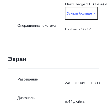
FlashCharge 11 В / 4 А) и
Узнать больше
поддерживает зарядку
Операционная система
мощностью до 44 Вт.
Funtouch OS 12
Фактическая мощность
зарядки динамически
Экран
изменяется в
зависимости от условий
Разрешение
2400 × 1080 (FHD+)
эксплуатации и характер
использования.
Диагональ
6,44 дюйма