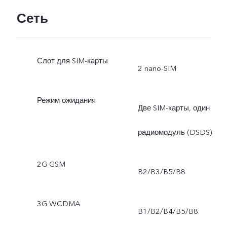
Сеть
портретные фильтры,
портретный режим с
Слот для SIM-карты
эффектом боке и
2 nano-SIM
бликами, высокое
Режим ожидания
Две SIM-карты, один
разрешение (64 Мп),
радиомодуль (DSDS)
фото, стикеры
2G GSM
дополненной реальности
B2/B3/B5/B8
замедленная съёмка,
3G WCDMA
B1/B2/B4/B5/B8
таймлапс, видео Dual-