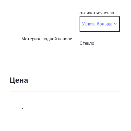
измерения и
отличаться из-за
Узнать больше
поставляемых
различий в
материалах.
Материал задней панели
производственных
Стекло
процессах, методах
измерения и
Цена
поставляемых
материалах.
*