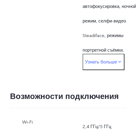
автофокусировка, ночно
режим, селфи-видео
Steadiface, режимы
портретной съёмки,
Узнать больше
двойная экспозиция,
видео в режиме Face
Beauty, видео Dual-View,
Возможности подключения
замедленная съёмка,
Wi-Fi
высокое разрешение (50
2,4 ГГц/5 ГГц