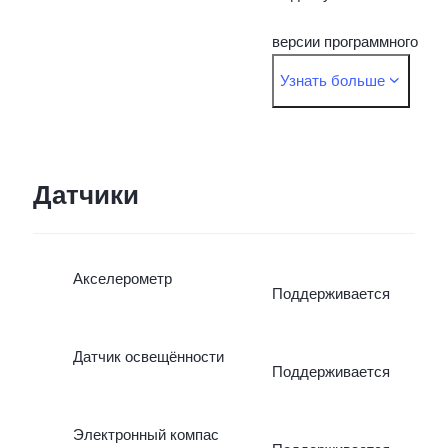
версии программного
Узнать больше
обеспечения. Фактически
используемый диапазон
частот зависит от
Датчики
покрытия местного
Акселерометр
оператора связи.
Поддерживается
Датчик освещённости
Поддерживается
Электронный компас