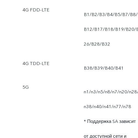
View, двойная экспозиция
4G FDD-LTE
B1/B2/B3/B4/B5/B7/B8/
DOC, панорама,
B12/B17/B18/B19/B20/
профессиональный
26/B28/B32
режим, сверхстабильное
4G TDD-LTE
видео.
B38/B39/B40/B41
5G
n1/n3/n5/n8/n7/n20/n28
n38/n40/n41/n77/n78
* Поддержка SA зависит
от доступной сети и